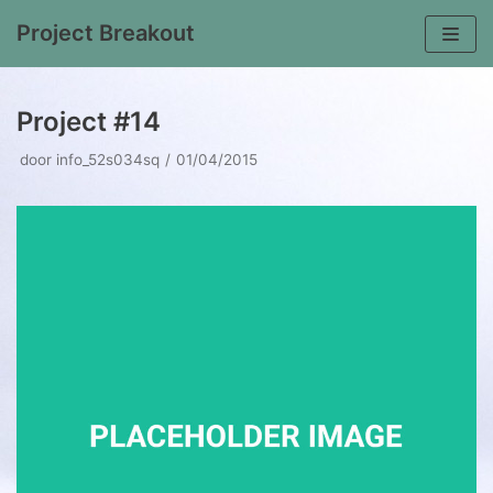
Project Breakout
Meteen
naar
Project #14
de
inhoud
door
info_52s034sq
01/04/2015