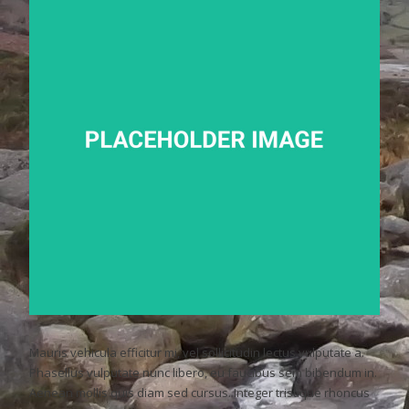
Mauris vehicula efficitur mi, vel sollicitudin lectus vulputate a.
Phasellus vulputate nunc libero, eu faucibus sem bibendum in.
Aenean mollis quis diam sed cursus. Integer tristique rhoncus