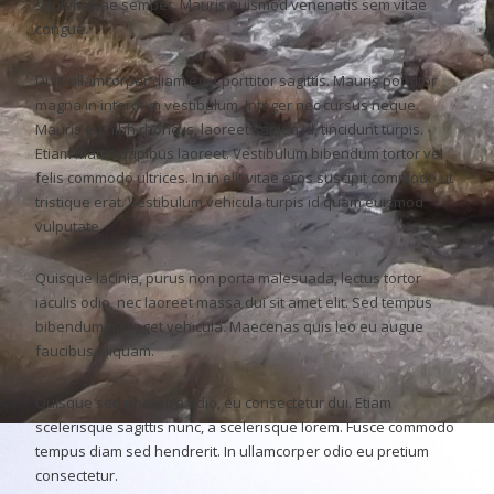
sapien vitae semper. Mauris euismod venenatis sem vitae
congue.
Duis ullamcorper diam eget porttitor sagittis. Mauris porttitor
magna in interdum vestibulum. Integer nec cursus neque.
Mauris eu nibh rhoncus, laoreet sapien id, tincidunt turpis.
Etiam mattis dapibus laoreet. Vestibulum bibendum tortor vel
felis commodo ultrices. In in elit vitae eros suscipit commodo ut
tristique erat. Vestibulum vehicula turpis id quam euismod
vulputate.
Quisque lacinia, purus non porta malesuada, lectus tortor
iaculis odio, nec laoreet massa dui sit amet elit. Sed tempus
bibendum nisi eget vehicula. Maecenas quis leo eu augue
faucibus aliquam.
Quisque sed pharetra odio, eu consectetur dui. Etiam
scelerisque sagittis nunc, a scelerisque lorem. Fusce commodo
tempus diam sed hendrerit. In ullamcorper odio eu pretium
consectetur.