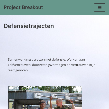
Project Breakout
Meteen
naar
Defensietrajecten
de
inhoud
Samenwerkingstrajecten met defensie. Werken aan
zelfvertrouwen, doorzettingsvermogen en vertrouwen in je
teamgenoten.