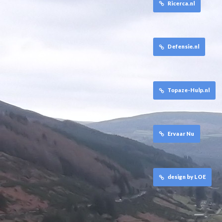
Ricerca.nl
Defensie.nl
Topaze-Hulp.nl
Ervaar Nu
design by LOE