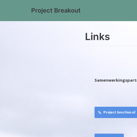
Project Breakout
Meteen
naar
de
Links
inhoud
Samenwerkingspartn
Project Junction.nl